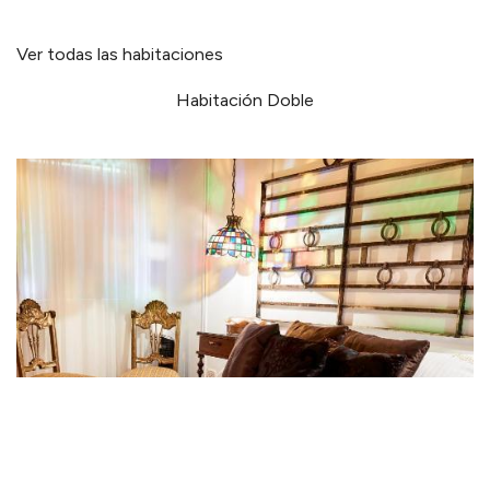
Ver todas las habitaciones
Habitación Doble
Cuándo
Promoción
Cuándo
Gestiona tu reserva
Quién
Quién
Habitación 1
Habitación 1